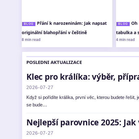
Přání k narozeninám: Jak napsat
Oh 
BLOG
BLOG
originální blahopřání v češtině
tabulka a 
8 min read
4 min read
POSLEDNI AKTUALIZACE
Klec pro králíka: výběr, pří
2026-07-27
Když si pořídíte králíka, první věc, kterou budete řešit
se bude…
Nejlepší parovnice 2025: Jak 
2026-07-27