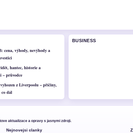
BUSINESS
: cena, výhody, nevýhody a
vestici
idět, hantec, historie a
ti – průvodce
 vyhozen z Liverpoolu – příčiny,
 co dál
ove aktualizace a opravy s jasnymi zdroji.
Nejnovejsi clanky
Z