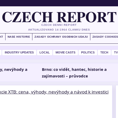
CZECH REPORT
CZECH DENNI REPORT
AKTUALIZOVANO 14:19
64 CLANKU DNES
KT
NASE HISTORIE
ZASADY OCHRANY OSOBNICH UDAJU
ZASADY COOKIE
INDUSTRY UPDATES
LOCAL
MOVIE CASTS
POLITICS
TECH
TV
dy, nevýhody a
Brno: co vidět, hantec, historie a
zajímavosti – průvodce