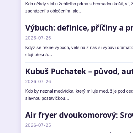
Kdo někdy stál u žehlicího prkna s hromadou košil, ví, ž
zacházení s oblečením, ale…
Výbuch: definice, příčiny a 
2026-07-26
Když se řekne výbuch, většina z nás si vybaví dramatic
stojí přesná…
Kubuš Puchatek – původ, au
2026-07-26
Kdo by neznal medvídka, který miluje med, žije pod cedu
slavnou postavičkou…
Air fryer dvoukomorový: Srov
2026-07-25