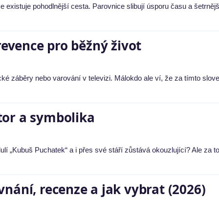
e existuje pohodlnější cesta. Parovnice slibují úsporu času a šetrnějš
prevence pro běžný život
ké záběry nebo varování v televizi. Málokdo ale ví, že za tímto slo
tor a symbolika
lí „Kubuš Puchatek“ a i přes své stáří zůstává okouzlující? Ale za t
nání, recenze a jak vybrat (2026)