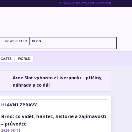
O NAS
KONTAKT
NASE HISTORIE
S
NEWSLETTER
BLOG
 CASTS
WORLD
Arne Slot vyhozen z Liverpoolu – příčiny,
náhrada a co dál
HLAVNI ZPRAVY
Brno: co vidět, hantec, historie a zajímavosti
– průvodce
2026-08-01