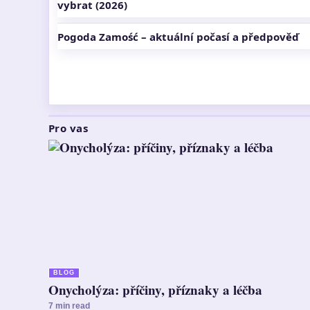
vybrat (2026)
Pogoda Zamość – aktuální počasí a předpověď
Pro vas
BLOG
Onycholýza: příčiny, příznaky a léčba
7 min read