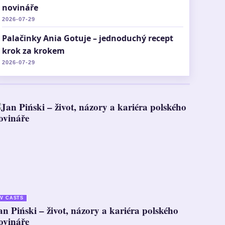
novináře
2026-07-29
Palačinky Ania Gotuje – jednoduchý recept
krok za krokem
2026-07-29
V CASTS
an Piński – život, názory a kariéra polského
ovináře