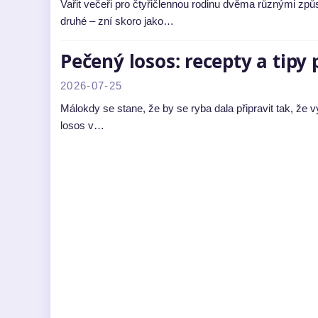
Vařit večeři pro čtyřičlennou rodinu dvěma různými způ
druhé – zní skoro jako…
Pečený losos: recepty a tipy
2026-07-25
Málokdy se stane, že by se ryba dala připravit tak, že 
losos v…