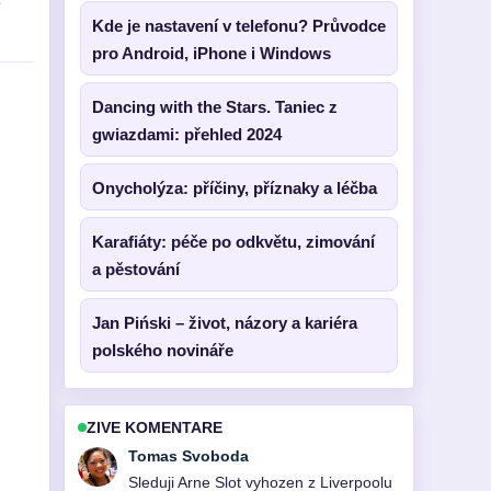
v
Kde je nastavení v telefonu? Průvodce
pro Android, iPhone i Windows
Dancing with the Stars. Taniec z
gwiazdami: přehled 2024
Onycholýza: příčiny, příznaky a léčba
Karafiáty: péče po odkvětu, zimování
a pěstování
Jan Piński – život, názory a kariéra
polského novináře
ZIVE KOMENTARE
Petra Novotna
Uzitecny kontext k Akcie XTB: cena,