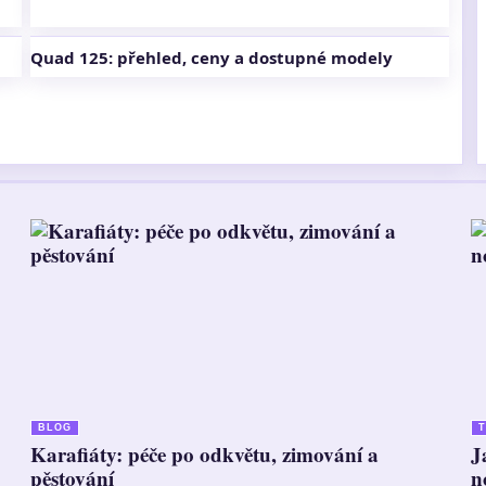
Quad 125: přehled, ceny a dostupné modely
BLOG
T
Karafiáty: péče po odkvětu, zimování a
J
pěstování
n