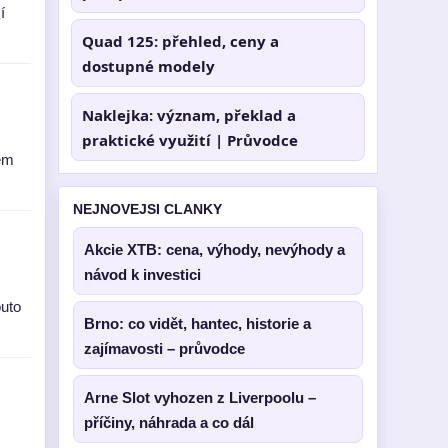
í
Quad 125: přehled, ceny a
dostupné modely
Naklejka: význam, překlad a
praktické využití | Průvodce
vem
NEJNOVEJSI CLANKY
Akcie XTB: cena, výhody, nevýhody a
návod k investici
outo
Brno: co vidět, hantec, historie a
zajímavosti – průvodce
Arne Slot vyhozen z Liverpoolu –
příčiny, náhrada a co dál