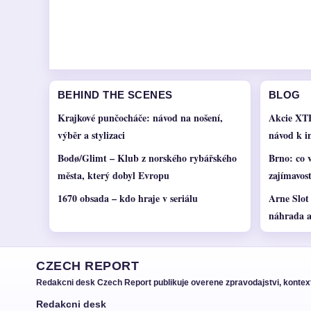
BEHIND THE SCENES
BLOG
Krajkové punčocháče: návod na nošení,
Akcie XTB
výběr a stylizaci
návod k in
Bodø/Glimt – Klub z norského rybářského
Brno: co v
města, který dobyl Evropu
zajímavos
1670 obsada – kdo hraje v seriálu
Arne Slot
náhrada a
CZECH REPORT
Redakcni desk Czech Report publikuje overene zpravodajstvi, kontext
Redakcni desk