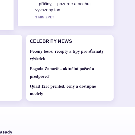
výhody, nevýhody a návod.... Prosim
pokracujte v prubeznych aktualizacich.
5 MIN ZPET
CELEBRITY NEWS
Pečený losos: recepty a tipy pro šťavnatý
výsledek
Pogoda Zamość – aktuální počasí a
předpověď
Quad 125: přehled, ceny a dostupné
modely
asady