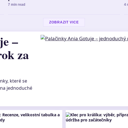
7 min read
4 
ZOBRAZIT VICE
je –
rok za
ky, které se
e na jednoduché