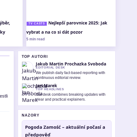
ýběr,
Nejlepší parovnice 2025: Jak
TV CASTS
íky
vybrat a na co si dát pozor
5 min read
TOP AUTORI
Jakub Martin Prochazka Svoboda
EDITORIAL DESK
We publish daily fact-based reporting with
continuous editorial review.
Jan Marek
TOP HEADLINES
Our desk combines breaking updates with
stli
clear and practical explainers.
NAZORY
Pogoda Zamość – aktuální počasí a
předpověď