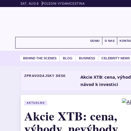
SAT, AUG 8
POLEDNI VYDANI
CESTINA
DOMU
O NAS
KONTA
BEHIND THE SCENES
BLOG
BUSINESS
CELEBRITY NEWS
ZPRAVODAJSKY DESK
Akcie XTB: cena, výho
návod k investici
AKTUALNE
Akcie XTB: cena,
výhody, nevýhody