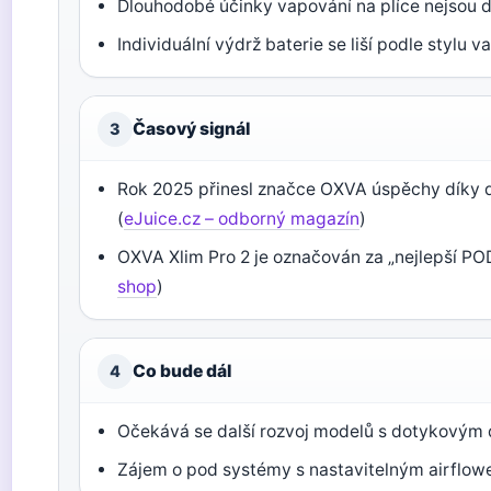
Dlouhodobé účinky vapování na plíce nejsou
Individuální výdrž baterie se liší podle stylu 
Časový signál
3
Rok 2025 přinesl značce OXVA úspěchy díky 
(
eJuice.cz – odborný magazín
)
OXVA Xlim Pro 2 je označován za „nejlepší PO
shop
)
Co bude dál
4
Očekává se další rozvoj modelů s dotykovým d
Zájem o pod systémy s nastavitelným airflow