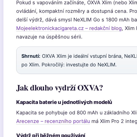
Pokud s vapováním začínáte, OXVA Xlim (nebo Xli
ovládání, kompaktní rozměry a dostupná cena. Pro z
delší výdrž, dává smysl NeXLIM Go s 1800 mAh bat
Mojeelektronickacigareta.cz – redakční blog
, Xlim
navazuje na úspěšnou sérii.
Shrnutí:
OXVA Xlim je ideální vstupní brána, NeXL
po Xlim. Pokročilý: investujte do NeXLIM.
Jak dlouho vydrží OXVA?
Kapacita baterie u jednotlivých modelů
Kapacita se pohybuje od 800 mAh u základního X
Arecenze – recenzního portálu
má Xlim Pro 2 inte
Výdrž při běžném používání