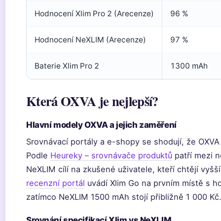
Hodnocení Xlim Pro 2 (Arecenze)
96 %
Hodnocení NeXLIM (Arecenze)
97 %
Baterie Xlim Pro 2
1300 mAh
Která OXVA je nejlepší?
Hlavní modely OXVA a jejich zaměření
Srovnávací portály a e-shopy se shodují, že OXVA 
Podle
Heureky – srovnávače produktů
patří mezi 
NeXLIM cílí na zkušené uživatele, kteří chtějí vyšší
recenzní portál
uvádí Xlim Go na prvním místě s 
zatímco NeXLIM 1500 mAh stojí přibližně 1 000 Kč
Srovnání specifikací Xlim vs NeXLIM