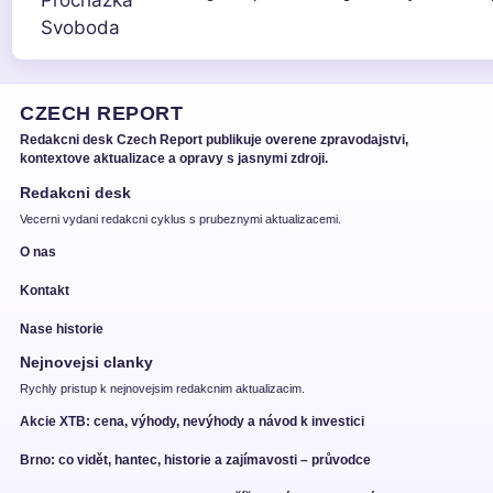
CZECH REPORT
Redakcni desk Czech Report publikuje overene zpravodajstvi,
kontextove aktualizace a opravy s jasnymi zdroji.
Redakcni desk
Vecerni vydani redakcni cyklus s prubeznymi aktualizacemi.
O nas
Kontakt
Nase historie
Nejnovejsi clanky
Rychly pristup k nejnovejsim redakcnim aktualizacim.
Akcie XTB: cena, výhody, nevýhody a návod k investici
Brno: co vidět, hantec, historie a zajímavosti – průvodce