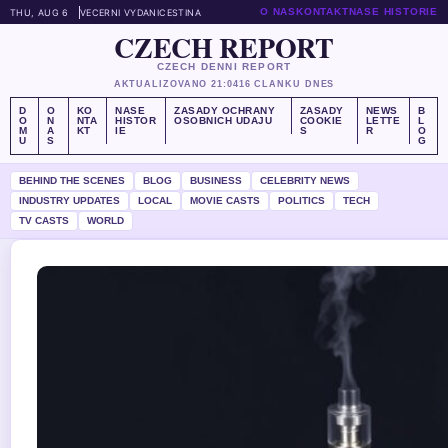
O NAS
KONTAKT
NASE HISTORIE
THU, AUG 6
VECERNI VYDANI
CESTINA
CZECH REPORT
CZECH DENNI REPORT
AKTUALIZOVANO 21:04
16 CLANKU DNES
D
O
KO
NASE
ZASADY OCHRANY
ZASADY
NEWS
B
O
N
NTA
HISTOR
OSOBNICH UDAJU
COOKIE
LETTE
L
M
A
KT
IE
S
R
O
U
S
G
BEHIND THE SCENES
BLOG
BUSINESS
CELEBRITY NEWS
INDUSTRY UPDATES
LOCAL
MOVIE CASTS
POLITICS
TECH
TV CASTS
WORLD