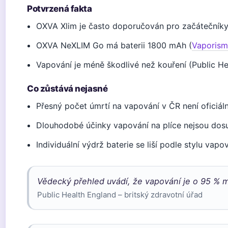
Potvrzená fakta
OXVA Xlim je často doporučován pro začátečníky
OXVA NeXLIM Go má baterii 1800 mAh (
Vaporism
Vapování je méně škodlivé než kouření (Public He
Co zůstává nejasné
Přesný počet úmrtí na vapování v ČR není oficiál
Dlouhodobé účinky vapování na plíce nejsou do
Individuální výdrž baterie se liší podle stylu vapo
Vědecký přehled uvádí, že vapování je o 95 % 
Public Health England – britský zdravotní úřad