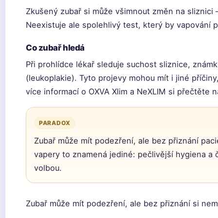
Zkušený zubař si může všimnout změn na sliznici –
Neexistuje ale spolehlivý test, který by vapování p
Co zubař hledá
Při prohlídce lékař sleduje suchost sliznice, znám
(leukoplakie). Tyto projevy mohou mít i jiné příči
více informací o OXVA Xlim a NeXLIM si přečtěte 
PARADOX
Zubař může mít podezření, ale bez přiznání pacie
vapery to znamená jediné: pečlivější hygiena a č
volbou.
Zubař může mít podezření, ale bez přiznání si nemů