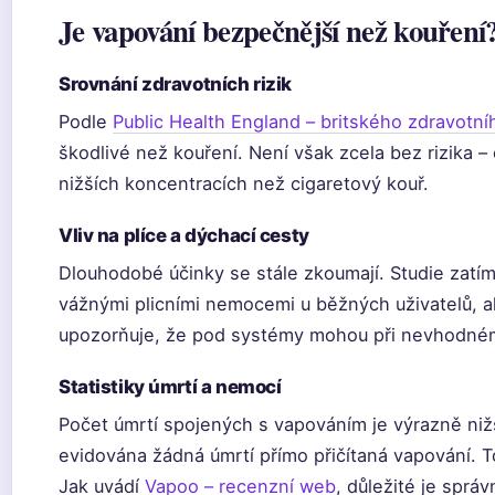
Je vapování bezpečnější než kouření
Srovnání zdravotních rizik
Podle
Public Health England – britského zdravotní
škodlivé než kouření. Není však zcela bez rizika –
nižších koncentracích než cigaretový kouř.
Vliv na plíce a dýchací cesty
Dlouhodobé účinky se stále zkoumají. Studie zatím
vážnými plicními nemocemi u běžných uživatelů, 
upozorňuje, že pod systémy mohou při nevhodném 
Statistiky úmrtí a nemocí
Počet úmrtí spojených s vapováním je výrazně nižš
evidována žádná úmrtí přímo přičítaná vapování. 
Jak uvádí
Vapoo – recenzní web
, důležité je sprá