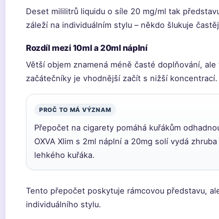
Deset mililitrů liquidu o síle 20 mg/ml tak předst
záleží na individuálním stylu – někdo šlukuje častěj
Rozdíl mezi 10ml a 20ml náplní
Větší objem znamená méně časté doplňování, ale t
začátečníky je vhodnější začít s nižší koncentrací.
PROČ TO MÁ VÝZNAM
Přepočet na cigarety pomáhá kuřákům odhadnout,
OXVA Xlim s 2ml náplní a 20mg solí vydá zhruba 
lehkého kuřáka.
Tento přepočet poskytuje rámcovou představu, ale 
individuálního stylu.