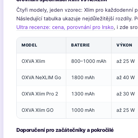
Čtyři modely, jeden vzorec: Xlim pro každodenní p
Následující tabulka ukazuje nejdůležitější rozdíly
Ultra recenze: cena, porovnání pro Irsko
, i zde s
MODEL
BATERIE
VÝKON
OXVA Xlim
800–1000 mAh
až 25 W
OXVA NeXLIM Go
1800 mAh
až 40 W
OXVA Xlim Pro 2
1300 mAh
až 30 W
OXVA Xlim GO
1000 mAh
až 25 W
Doporučení pro začátečníky a pokročilé