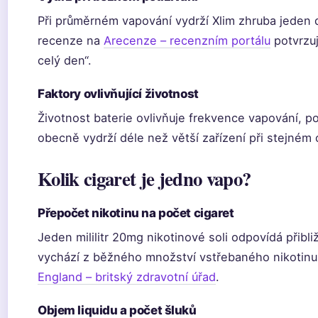
Při průměrném vapování vydrží Xlim zhruba jeden 
recenze na
Arecenze – recenzním portálu
potvrzuj
celý den“.
Faktory ovlivňující životnost
Životnost baterie ovlivňuje frekvence vapování, p
obecně vydrží déle než větší zařízení při stejném
Kolik cigaret je jedno vapo?
Přepočet nikotinu na počet cigaret
Jeden mililitr 20mg nikotinové soli odpovídá přibl
vychází z běžného množství vstřebaného nikotinu 
England – britský zdravotní úřad
.
Objem liquidu a počet šluků