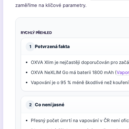
zaměříme na klíčové parametry.
RYCHLÝ PŘEHLED
Potvrzená fakta
1
OXVA Xlim je nejčastěji doporučován pro začá
OXVA NeXLIM Go má baterii 1800 mAh (
Vapor
Vapování je o 95 % méně škodlivé než kouření
Co není jasné
2
Přesný počet úmrtí na vapování v ČR není ofi