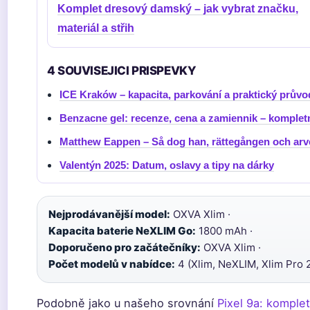
Komplet dresový damský – jak vybrat značku,
materiál a střih
4 SOUVISEJICI PRISPEVKY
ICE Kraków – kapacita, parkování a praktický prův
Benzacne gel: recenze, cena a zamiennik – komplet
Matthew Eappen – Så dog han, rättegången och arvet 
Valentýn 2025: Datum, oslavy a tipy na dárky
Nejprodávanější model:
OXVA Xlim ·
Kapacita baterie NeXLIM Go:
1800 mAh ·
Doporučeno pro začátečníky:
OXVA Xlim ·
Počet modelů v nabídce:
4 (Xlim, NeXLIM, Xlim Pro 
Podobně jako u našeho srovnání
Pixel 9a: komple